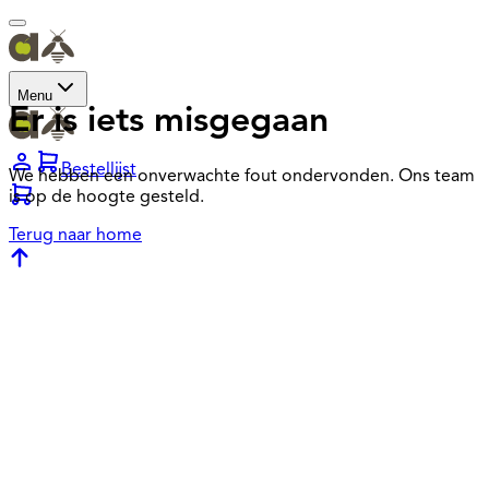
Menu
Er is iets misgegaan
Bestellijst
We hebben een onverwachte fout ondervonden. Ons team
is op de hoogte gesteld.
Terug naar home