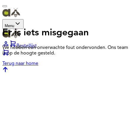
Menu
Er is iets misgegaan
Bestellijst
We hebben een onverwachte fout ondervonden. Ons team
is op de hoogte gesteld.
Terug naar home