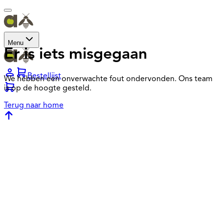
Menu
Er is iets misgegaan
Bestellijst
We hebben een onverwachte fout ondervonden. Ons team
is op de hoogte gesteld.
Terug naar home