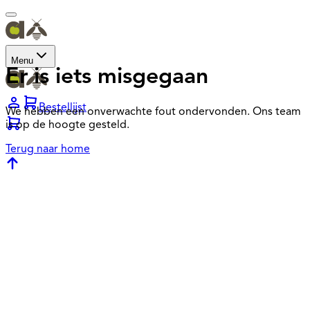
Menu
Er is iets misgegaan
Bestellijst
We hebben een onverwachte fout ondervonden. Ons team
is op de hoogte gesteld.
Terug naar home