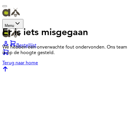
Menu
Er is iets misgegaan
Bestellijst
We hebben een onverwachte fout ondervonden. Ons team
is op de hoogte gesteld.
Terug naar home