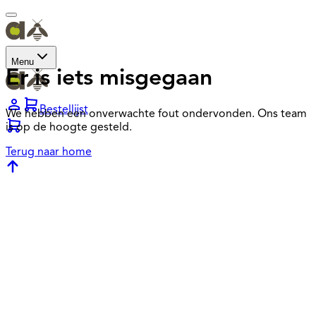
Menu
Er is iets misgegaan
Bestellijst
We hebben een onverwachte fout ondervonden. Ons team
is op de hoogte gesteld.
Terug naar home