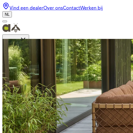
Vind een dealer
Over ons
Contact
Werken bij
NL
Collectie
Bee Wett®
Design
Materialen
Mid-Season Sale
Dealer login