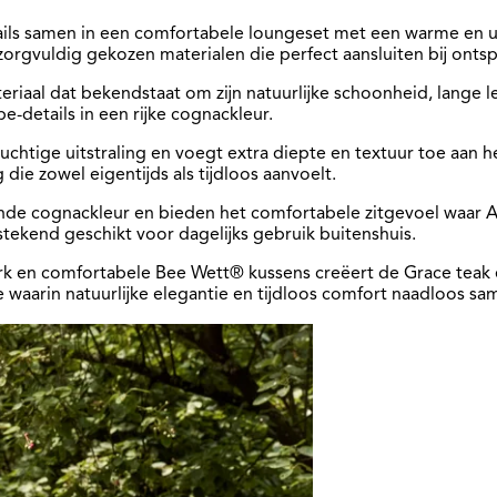
tails samen in een comfortabele loungeset met een warme en u
orgvuldig gekozen materialen die perfect aansluiten bij onts
riaal dat bekendstaat om zijn natuurlijke schoonheid, lange l
-details in een rijke cognackleur.
uchtige uitstraling en voegt extra diepte en textuur toe aan 
 die zowel eigentijds als tijdloos aanvoelt.
sende cognackleur en bieden het comfortabele zitgevoel waar
stekend geschikt voor dagelijks gebruik buitenshuis.
rk en comfortabele Bee Wett® kussens creëert de Grace tea
e waarin natuurlijke elegantie en tijdloos comfort naadloos 