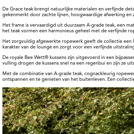
De Grace teak brengt natuurlijke materialen en verfijnde de
gekenmerkt door zachte lijnen, hoogwaardige afwerking en z
Het frame is vervaardigd uit duurzaam A-grade teak, een mate
het teak vormen een harmonieus geheel met de verfijnde rope
Het zorgvuldig afgewerkte ropewerk geeft de collectie een l
karakter van de lounge en zorgt voor een verfijnde uitstraling
De royale Bee Wett® kussens zijn uitgevoerd in een bijpas
vulling drogen de kussens snel na een regenbui en zijn ze uit
Met de combinatie van A-grade teak, cognackleurig ropewe
ontspannen en te genieten van het buitenleven. Een collecti