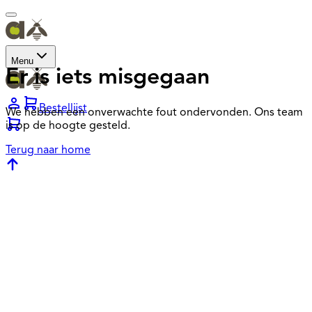
Menu
Er is iets misgegaan
Bestellijst
We hebben een onverwachte fout ondervonden. Ons team
is op de hoogte gesteld.
Terug naar home